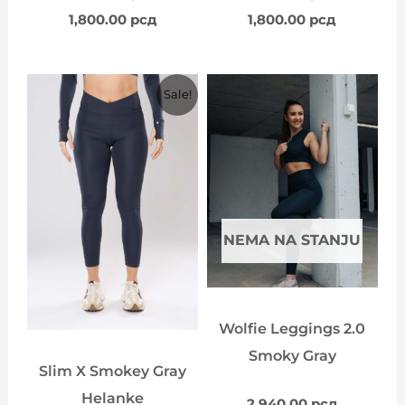
1,800.00
рсд
1,800.00
рсд
Originalna
Trenutna
Sale!
cena
cena
je
je:
bila:
1,800.00 рсд.
2,870.00 рсд.
NEMA NA STANJU
Wolfie Leggings 2.0
Smoky Gray
Slim X Smokey Gray
Helanke
2,940.00
рсд