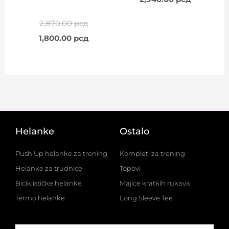
2,870.00
рсд
1,800.00
рсд
Helanke
Ostalo
Push Up helanke za trening
Kompleti za trening
Helanke za trudnice
Topovi
Biciklističke helanke
Majice kratkih rukava
Termo helanke
Long Sleeve Tee