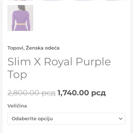
Topovi
,
Ženska odeća
Slim X Royal Purple
Top
2,800.00
рсд
1,740.00
рсд
Veličina