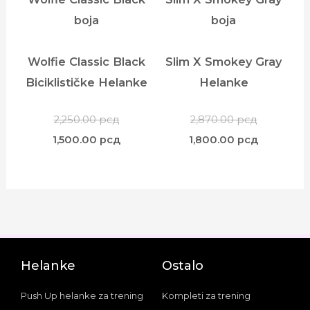
Wolfie Classic Black
Slim X Smokey Gray
Biciklističke Helanke
Helanke
2,250.00
рсд
2,870.00
рсд
1,500.00
рсд
1,800.00
рсд
Helanke
Ostalo
Push Up helanke za trening
Kompleti za trening