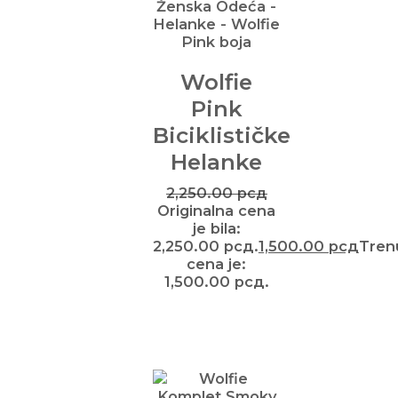
Wolfie
Pink
Biciklističke
Helanke
2,250.00
рсд
Originalna cena
je bila:
2,250.00 рсд.
1,500.00
рсд
Tren
cena je:
1,500.00 рсд.