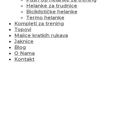
Helanke za trudnice
Biciklističke helanke
Termo helanke
Kompleti za trening
Topovi
Majice kratkih rukava
Jaknice
Blog
O Nama
Kontakt