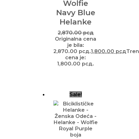
Wolfie
Navy Blue
Helanke
2,870.00
рсд
Originalna cena
je bila:
2,870.00 рсд.
1,800.00
рсд
Tren
cena je:
1,800.00 рсд.
Sale!