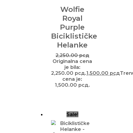
Wolfie
Royal
Purple
Biciklističke
Helanke
2,250.00
рсд
Originalna cena
je bila:
2,250.00 рсд.
1,500.00
рсд
Tren
cena je:
1,500.00 рсд.
Sale!