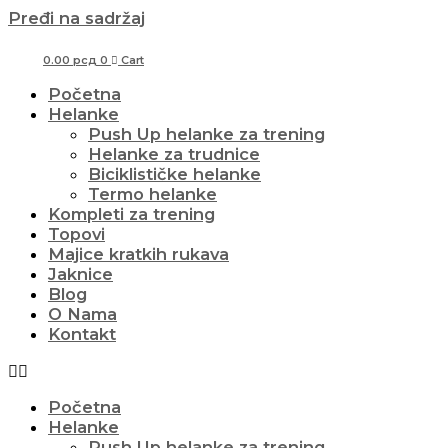
Pređi na sadržaj
0.00
рсд
0
Cart
Početna
Helanke
Push Up helanke za trening
Helanke za trudnice
Biciklističke helanke
Termo helanke
Kompleti za trening
Topovi
Majice kratkih rukava
Jaknice
Blog
O Nama
Kontakt
Početna
Helanke
Push Up helanke za trening