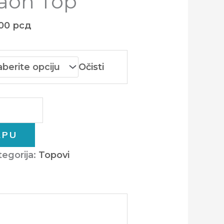
raon Top
.00
рсд
Očisti
RPU
tegorija:
Topovi