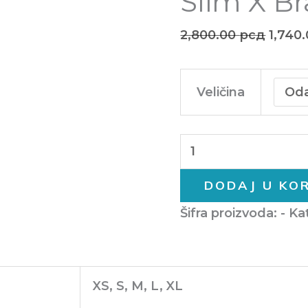
Slim X B
2,800.00
рсд
1,740
Veličina
DODAJ U KO
Šifra proizvoda:
-
Ka
XS, S, M, L, XL