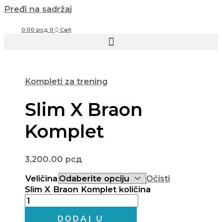
Pređi na sadržaj
0.00
рсд
0
Cart
Kompleti za trening
Slim X Braon
Komplet
3,200.00
рсд
Veličina
Očisti
Slim X Braon Komplet količina
DODAJ U