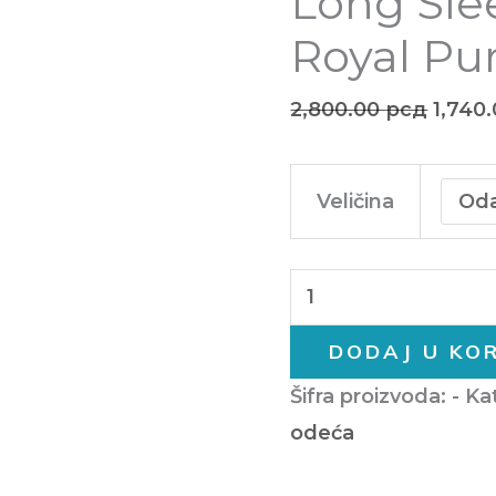
Long Sle
Royal Pu
2,800.00
рсд
1,740
Veličina
DODAJ U KO
Šifra proizvoda:
-
Ka
odeća