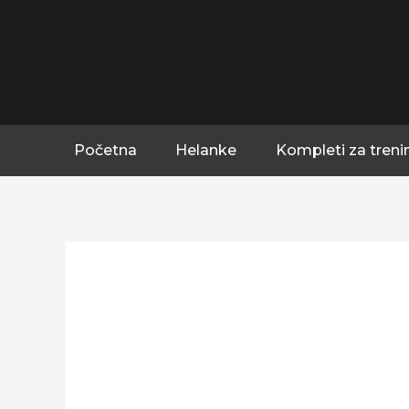
Pređi
na
sadržaj
Početna
Helanke
Kompleti za treni