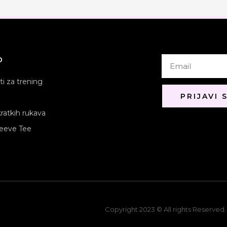
o
Email
i za trening
PRIJAVI
kratkih rukava
eeve Tee
Copyright 2023 © All rights Reserved.