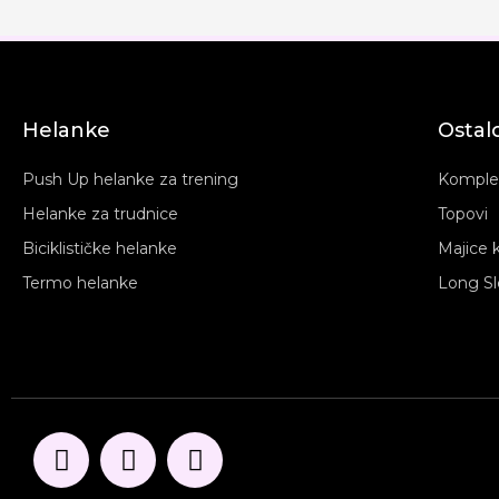
Helanke
Ostal
Push Up helanke za trening
Komplet
Helanke za trudnice
Topovi
Biciklističke helanke
Majice 
Termo helanke
Long Sl
F
I
Y
a
n
o