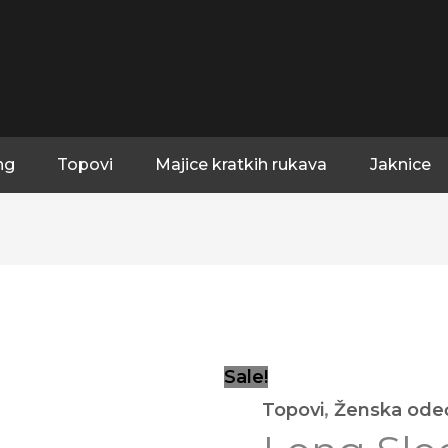
ng
Topovi
Majice kratkih rukava
Jaknice
Long
Origin
Sleeve
cena
Top
je
Sale!
Royal
bila:
Topovi
,
Ženska ode
Purple
2,800
količina