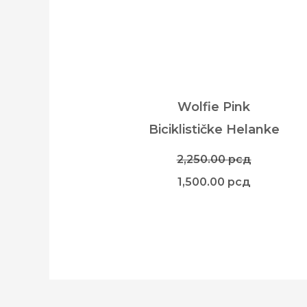
Wolfie Pink
Biciklističke Helanke
2,250.00
рсд
1,500.00
рсд